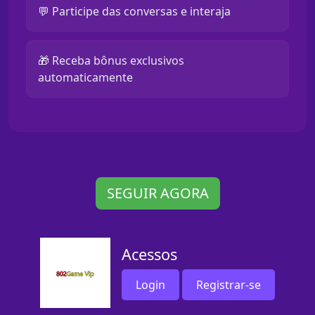
💬 Participe das conversas e interaja
🎁 Receba bônus exclusivos
automaticamente
SEGUIR AGORA
Acessos
Login
Registrar-se