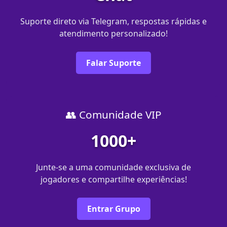
Suporte direto via Telegram, respostas rápidas e
atendimento personalizado!
Falar Suporte
👥 Comunidade VIP
1000+
Junte-se a uma comunidade exclusiva de
jogadores e compartilhe experiências!
Entrar Grupo