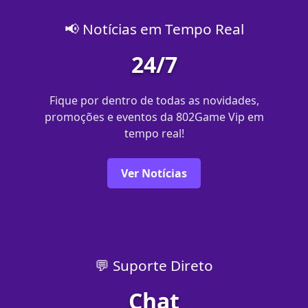
📢 Notícias em Tempo Real
24/7
Fique por dentro de todas as novidades,
promoções e eventos da 802Game Vip em
tempo real!
Ver Notícias
💬 Suporte Direto
Chat