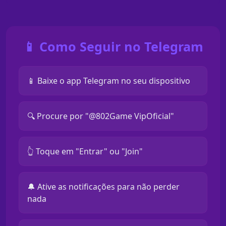
📱 Como Seguir no Telegram
📱 Baixe o app Telegram no seu dispositivo
🔍 Procure por "@802Game VipOficial"
👆 Toque em "Entrar" ou "Join"
🔔 Ative as notificações para não perder
nada