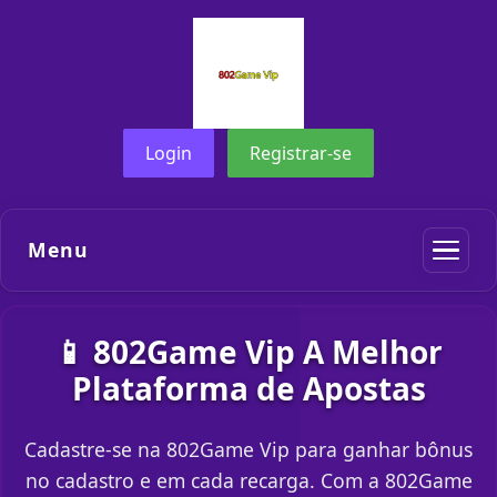
Login
Registrar-se
Menu
📱 802Game Vip A Melhor
Plataforma de Apostas
Cadastre-se na 802Game Vip para ganhar bônus
no cadastro e em cada recarga. Com a 802Game