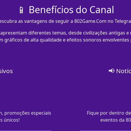
📱 Benefícios do Canal
escubra as vantagens de seguir a 802Game.Com no Telegr
presentam diferentes temas, desde civilizações antigas e m
m gráficos de alta qualidade e efeitos sonoros envolventes
sivos
📢 Notí
m, promoções especiais
Fique por dentro d
s únicos!
eventos da 8