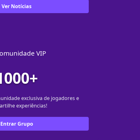
Ver Notícias
Comunidade VIP
1000+
unidade exclusiva de jogadores e
rtilhe experiências!
Entrar Grupo