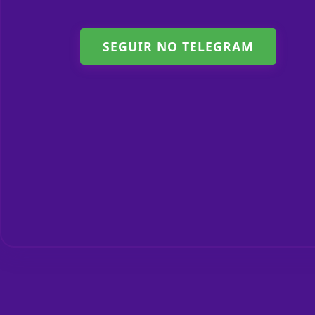
SEGUIR NO TELEGRAM