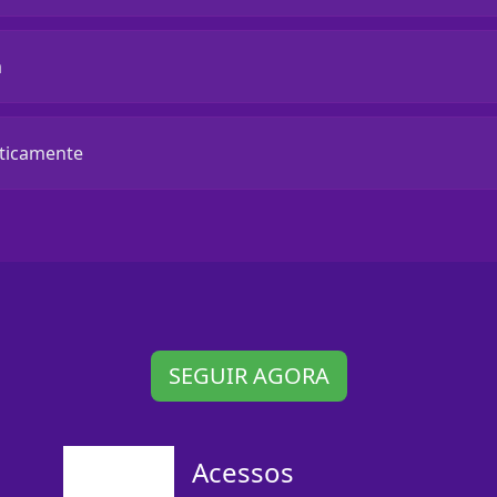
a
aticamente
SEGUIR AGORA
Acessos