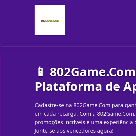
📱 802Game.Com
Plataforma de A
Cadastre-se na 802Game.Com para ganh
em cada recarga. Com a 802Game.Com, 
promoções incríveis e uma experiência d
Junte-se aos vencedores agora!