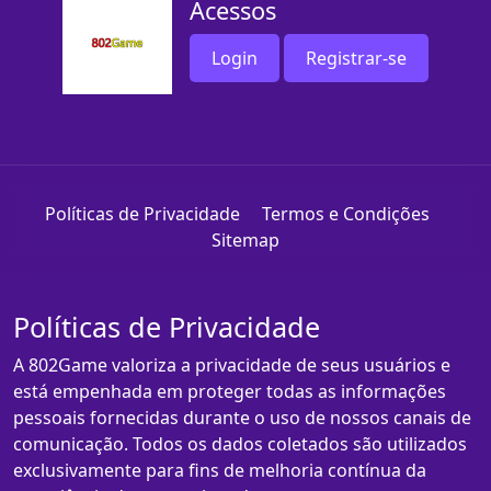
Acessos
Login
Registrar-se
Políticas de Privacidade
Termos e Condições
Sitemap
Políticas de Privacidade
A 802Game valoriza a privacidade de seus usuários e
está empenhada em proteger todas as informações
pessoais fornecidas durante o uso de nossos canais de
comunicação. Todos os dados coletados são utilizados
exclusivamente para fins de melhoria contínua da