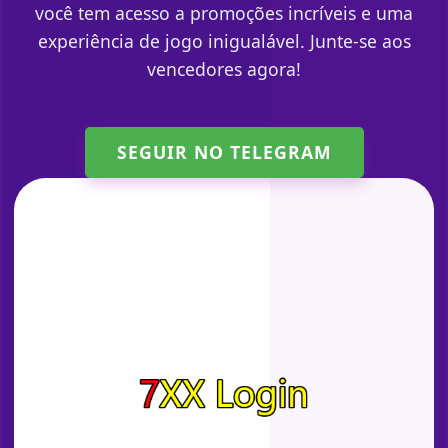
você tem acesso a promoções incríveis e uma
experiência de jogo inigualável. Junte-se aos
vencedores agora!
SEGUIR NO TELEGRAM