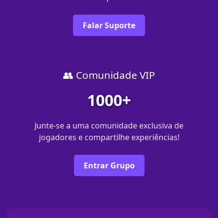
Falar Suporte
👥 Comunidade VIP
1000+
Junte-se a uma comunidade exclusiva de
jogadores e compartilhe experiências!
Entrar Grupo