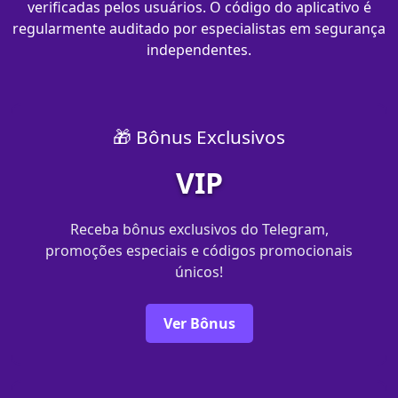
verificadas pelos usuários. O código do aplicativo é
regularmente auditado por especialistas em segurança
independentes.
🎁 Bônus Exclusivos
VIP
Receba bônus exclusivos do Telegram,
promoções especiais e códigos promocionais
únicos!
Ver Bônus