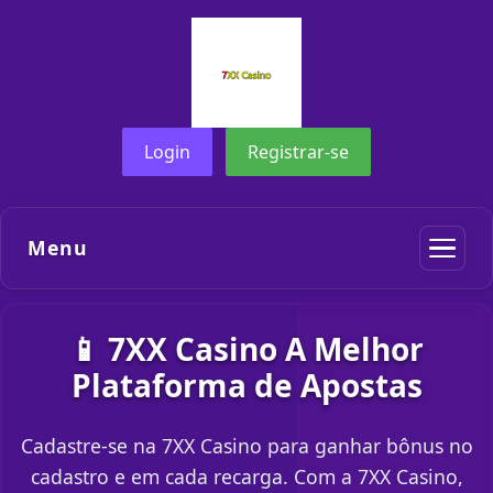
Login
Registrar-se
Menu
📱 7XX Casino A Melhor
Plataforma de Apostas
Cadastre-se na 7XX Casino para ganhar bônus no
cadastro e em cada recarga. Com a 7XX Casino,