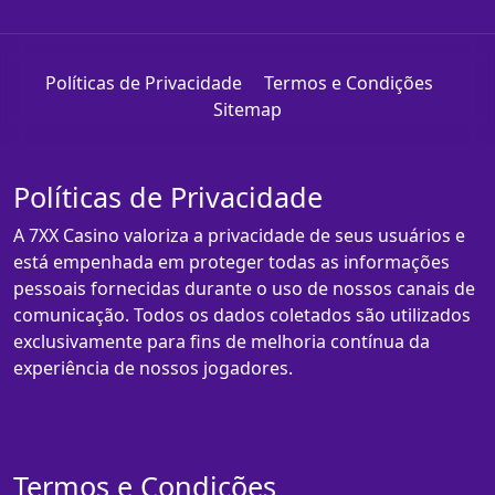
Políticas de Privacidade
Termos e Condições
Sitemap
Políticas de Privacidade
A 7XX Casino valoriza a privacidade de seus usuários e
está empenhada em proteger todas as informações
pessoais fornecidas durante o uso de nossos canais de
comunicação. Todos os dados coletados são utilizados
exclusivamente para fins de melhoria contínua da
experiência de nossos jogadores.
Termos e Condições