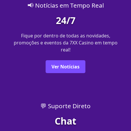
📢 Notícias em Tempo Real
24/7
Fique por dentro de todas as novidades,
promoções e eventos da 7XX Casino em tempo
real!
Ver Notícias
💬 Suporte Direto
Chat