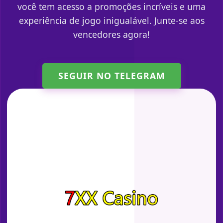
você tem acesso a promoções incríveis e uma
experiência de jogo inigualável. Junte-se aos
vencedores agora!
SEGUIR NO TELEGRAM