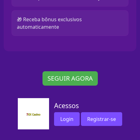
🎁 Receba bônus exclusivos
automaticamente
SEGUIR AGORA
Acessos
Login
Registrar-se