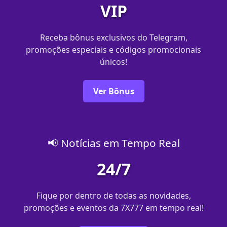
VIP
Receba bônus exclusivos do Telegram,
promoções especiais e códigos promocionais
únicos!
Ver Bônus
📢 Notícias em Tempo Real
24/7
Fique por dentro de todas as novidades,
promoções e eventos da 7X777 em tempo real!