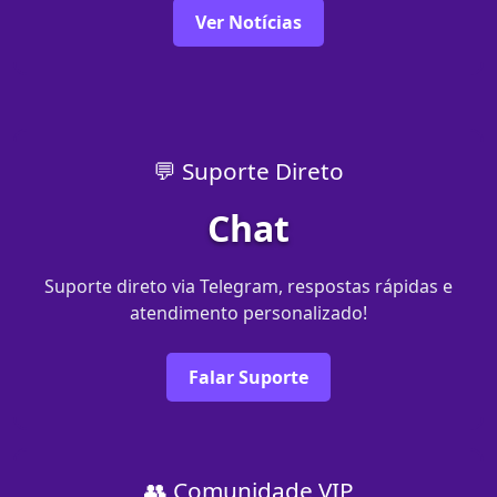
Ver Notícias
💬 Suporte Direto
Chat
Suporte direto via Telegram, respostas rápidas e
atendimento personalizado!
Falar Suporte
👥 Comunidade VIP