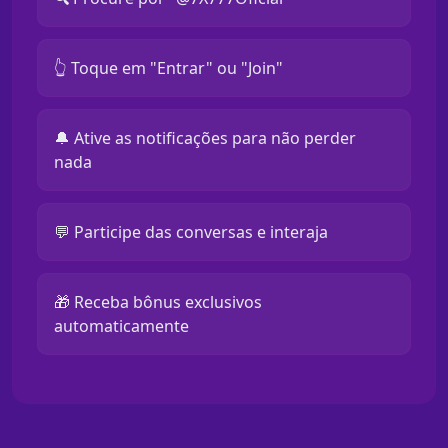
👆 Toque em "Entrar" ou "Join"
🔔 Ative as notificações para não perder
nada
💬 Participe das conversas e interaja
🎁 Receba bônus exclusivos
automaticamente