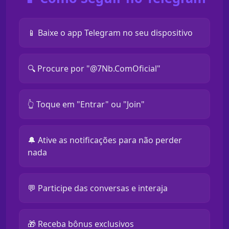
📱 Baixe o app Telegram no seu dispositivo
🔍 Procure por "@7Nb.ComOficial"
👆 Toque em "Entrar" ou "Join"
🔔 Ative as notificações para não perder
nada
💬 Participe das conversas e interaja
🎁 Receba bônus exclusivos