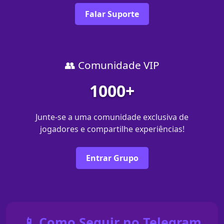
Falar Suporte
👥 Comunidade VIP
1000+
Junte-se a uma comunidade exclusiva de
jogadores e compartilhe experiências!
Entrar Grupo
📱 Como Seguir no Telegram