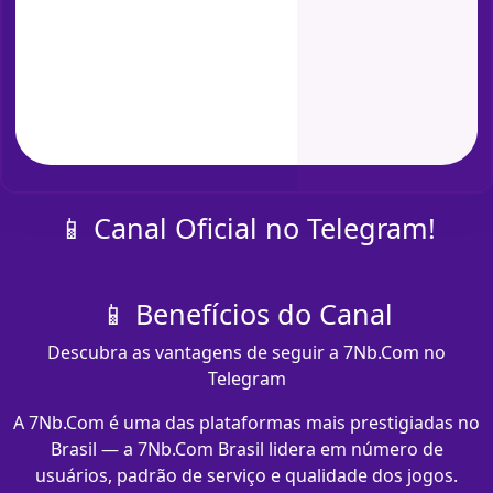
📱 Canal Oficial no Telegram!
📱 Benefícios do Canal
Descubra as vantagens de seguir a 7Nb.Com no
Telegram
A 7Nb.Com é uma das plataformas mais prestigiadas no
Brasil — a 7Nb.Com Brasil lidera em número de
usuários, padrão de serviço e qualidade dos jogos.