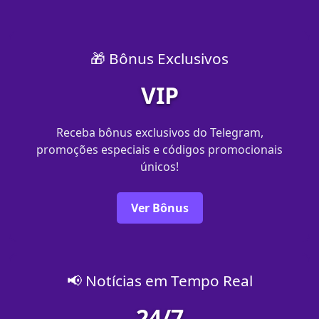
🎁 Bônus Exclusivos
VIP
Receba bônus exclusivos do Telegram,
promoções especiais e códigos promocionais
únicos!
Ver Bônus
📢 Notícias em Tempo Real
24/7