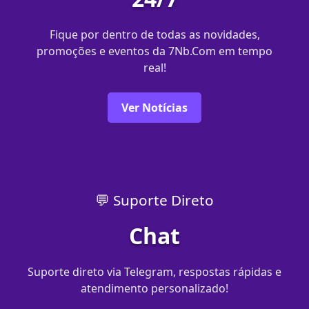
Fique por dentro de todas as novidades,
promoções e eventos da 7Nb.Com em tempo
real!
Ver Notícias
💬 Suporte Direto
Chat
Suporte direto via Telegram, respostas rápidas e
atendimento personalizado!