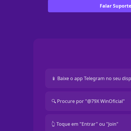
Falar Suport
📱 Baixe o app Telegram no seu disp
🔍 Procure por "@79X WinOficial"
👆 Toque em "Entrar" ou "Join"