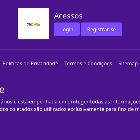
Acessos
Login
Registrar-se
Políticas de Privacidade
Termos e Condições
Sitemap
de
suários e está empenhada em proteger todas as informaçõe
os coletados são utilizados exclusivamente para fins de m