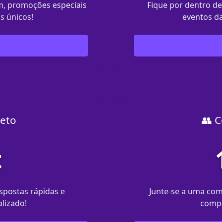
m, promoções especiais
Fique por dentro d
s únicos!
eventos d
reto
👥 
t
espostas rápidas e
Junte-se a uma com
lizado!
compa