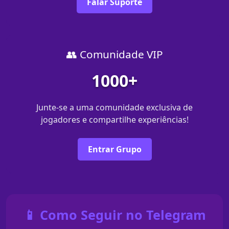
Falar Suporte
👥 Comunidade VIP
1000+
Junte-se a uma comunidade exclusiva de
jogadores e compartilhe experiências!
Entrar Grupo
📱 Como Seguir no Telegram