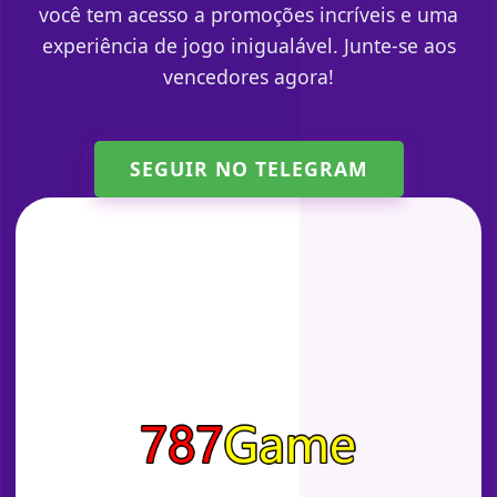
você tem acesso a promoções incríveis e uma
experiência de jogo inigualável. Junte-se aos
vencedores agora!
SEGUIR NO TELEGRAM