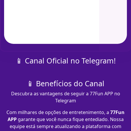
📱 Canal Oficial no Telegram!
📱 Benefícios do Canal
Descubra as vantagens de seguir a 77Fun APP no
Telegram
Com milhares de opções de entretenimento, a
77Fun
APP
garante que você nunca fique entediado. Nossa
equipe está sempre atualizando a plataforma com