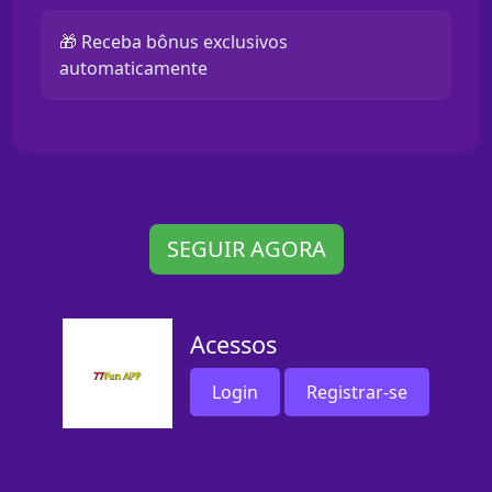
🎁 Receba bônus exclusivos
automaticamente
SEGUIR AGORA
Acessos
Login
Registrar-se