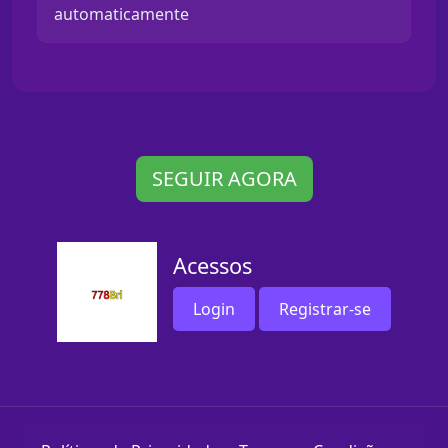
automaticamente
SEGUIR AGORA
Acessos
Login
Registrar-se