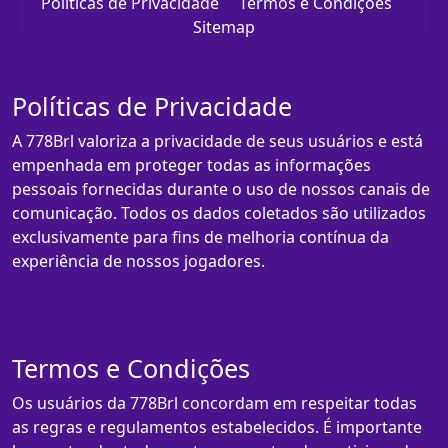
Políticas de Privacidade
Termos e Condições
Sitemap
Políticas de Privacidade
A 778Brl valoriza a privacidade de seus usuários e está
empenhada em proteger todas as informações
pessoais fornecidas durante o uso de nossos canais de
comunicação. Todos os dados coletados são utilizados
exclusivamente para fins de melhoria contínua da
experiência de nossos jogadores.
Termos e Condições
Os usuários da 778Brl concordam em respeitar todas
as regras e regulamentos estabelecidos. É importante