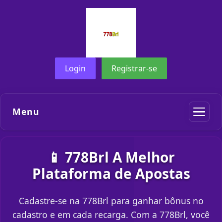
Login
Registrar-se
Menu
📱 778Brl A Melhor
Plataforma de Apostas
Cadastre-se na 778Brl para ganhar bônus no
cadastro e em cada recarga. Com a 778Brl, você