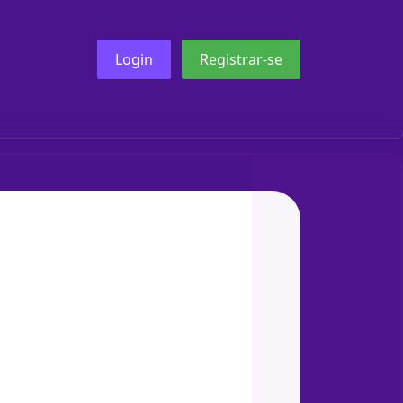
Login
Registrar-se