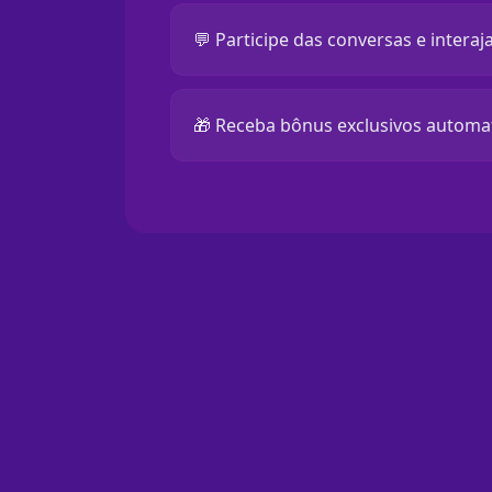
💬 Participe das conversas e interaj
🎁 Receba bônus exclusivos autom