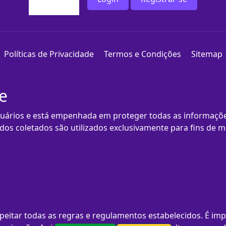
Políticas de Privacidade
Termos e Condições
Sitemap
de
 usuários e está empenhada em proteger todas as informaçõ
os coletados são utilizados exclusivamente para fins de m
eitar todas as regras e regulamentos estabelecidos. É imp