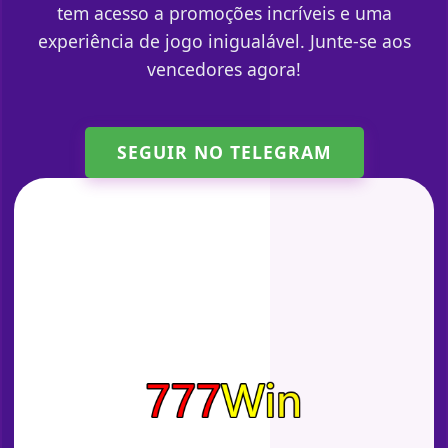
tem acesso a promoções incríveis e uma
experiência de jogo inigualável. Junte-se aos
vencedores agora!
SEGUIR NO TELEGRAM