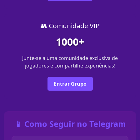
👥 Comunidade VIP
1000+
Junte-se a uma comunidade exclusiva de
jogadores e compartilhe experiências!
Entrar Grupo
📱 Como Seguir no Telegram