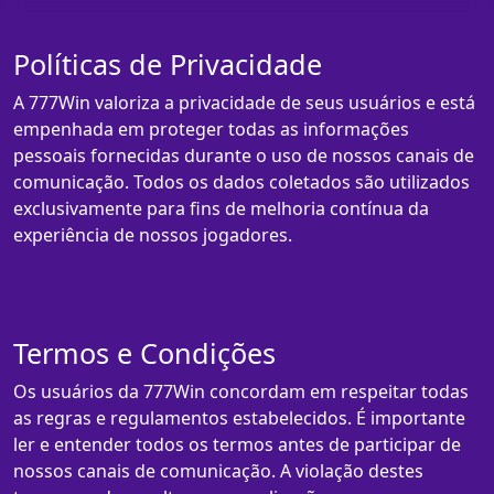
Políticas de Privacidade
A 777Win valoriza a privacidade de seus usuários e está
empenhada em proteger todas as informações
pessoais fornecidas durante o uso de nossos canais de
comunicação. Todos os dados coletados são utilizados
exclusivamente para fins de melhoria contínua da
experiência de nossos jogadores.
Termos e Condições
Os usuários da 777Win concordam em respeitar todas
as regras e regulamentos estabelecidos. É importante
ler e entender todos os termos antes de participar de
nossos canais de comunicação. A violação destes