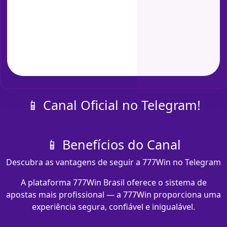
📱 Canal Oficial no Telegram!
📱 Benefícios do Canal
Descubra as vantagens de seguir a 777Win no Telegram
A plataforma 777Win Brasil oferece o sistema de
apostas mais profissional — a 777Win proporciona uma
experiência segura, confiável e inigualável.