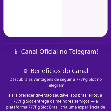
📱 Canal Oficial no Telegram!
📱 Benefícios do Canal
Descubra as vantagens de seguir a 777Pg Slot no
Telegram
Para oferecer diversão saudável aos brasileiros, a
777Pg Slot entrega os melhores serviços — a
plataforma 777Pg Slot Brasil cria uma experiência de