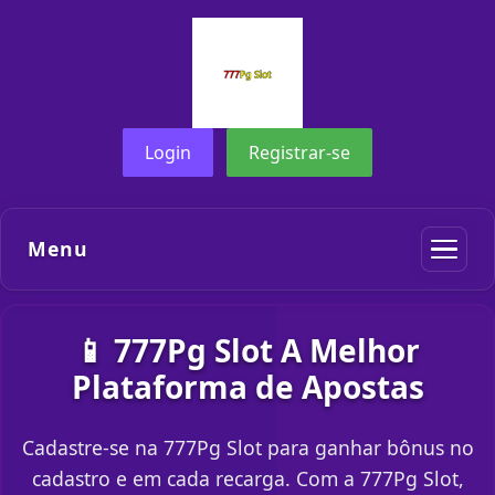
Login
Registrar-se
Menu
📱 777Pg Slot A Melhor
Plataforma de Apostas
Cadastre-se na 777Pg Slot para ganhar bônus no
cadastro e em cada recarga. Com a 777Pg Slot,