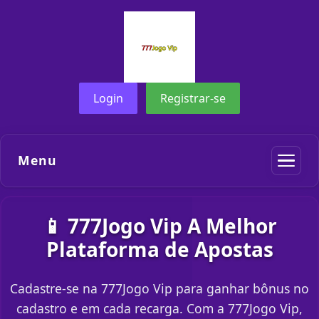
Login
Registrar-se
Menu
📱 777Jogo Vip A Melhor
Plataforma de Apostas
Cadastre-se na 777Jogo Vip para ganhar bônus no
cadastro e em cada recarga. Com a 777Jogo Vip,