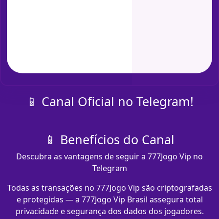
📱 Canal Oficial no Telegram!
📱 Benefícios do Canal
Descubra as vantagens de seguir a 777Jogo Vip no
Telegram
Todas as transações no 777Jogo Vip são criptografadas
e protegidas — a 777Jogo Vip Brasil assegura total
privacidade e segurança dos dados dos jogadores.