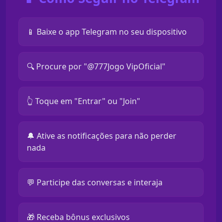
📱 Baixe o app Telegram no seu dispositivo
🔍 Procure por "@777Jogo VipOficial"
👆 Toque em "Entrar" ou "Join"
🔔 Ative as notificações para não perder
nada
💬 Participe das conversas e interaja
🎁 Receba bônus exclusivos