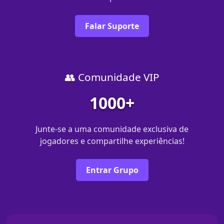
Falar Suporte
👥 Comunidade VIP
1000+
Junte-se a uma comunidade exclusiva de
jogadores e compartilhe experiências!
Entrar Grupo