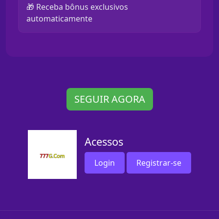
🎁 Receba bônus exclusivos
automaticamente
SEGUIR AGORA
Acessos
Login
Registrar-se