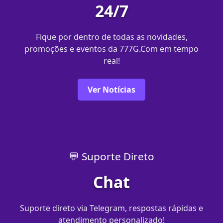
24/7
Fique por dentro de todas as novidades,
promoções e eventos da 777G.Com em tempo
real!
Ver Notícias
💬 Suporte Direto
Chat
Suporte direto via Telegram, respostas rápidas e
atendimento personalizado!