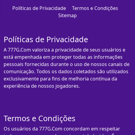
Políticas de Privacidade
Termos e Condições
Sitemap
Políticas de Privacidade
A 777G.Com valoriza a privacidade de seus usuários e
está empenhada em proteger todas as informações
pessoais fornecidas durante o uso de nossos canais de
comunicação. Todos os dados coletados são utilizados
exclusivamente para fins de melhoria contínua da
experiência de nossos jogadores.
Termos e Condições
Os usuários da 777G.Com concordam em respeitar