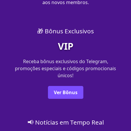
aos novos membros.
🎁 Bônus Exclusivos
VIP
Receba bônus exclusivos do Telegram,
promoções especiais e códigos promocionais
únicos!
Ver Bônus
📢 Notícias em Tempo Real