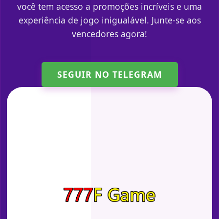
você tem acesso a promoções incríveis e uma
experiência de jogo inigualável. Junte-se aos
vencedores agora!
SEGUIR NO TELEGRAM