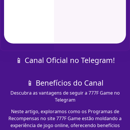
📱 Canal Oficial no Telegram!
📱 Benefícios do Canal
Descubra as vantagens de seguir a 777F Game no
Telegram
Neste artigo, exploramos como os Programas de
Recompensas no site 777F Game estão moldando a
experiência de jogo online, oferecendo benefícios