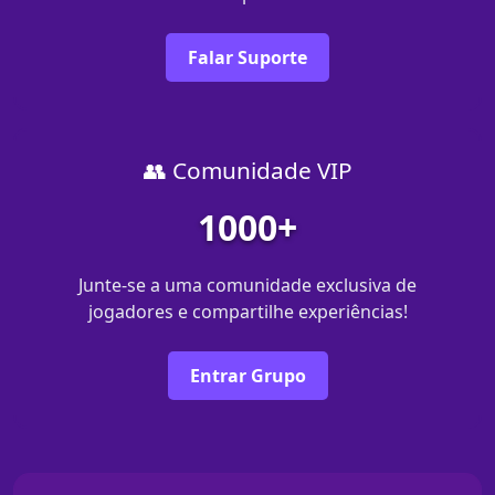
Falar Suporte
👥 Comunidade VIP
1000+
Junte-se a uma comunidade exclusiva de
jogadores e compartilhe experiências!
Entrar Grupo