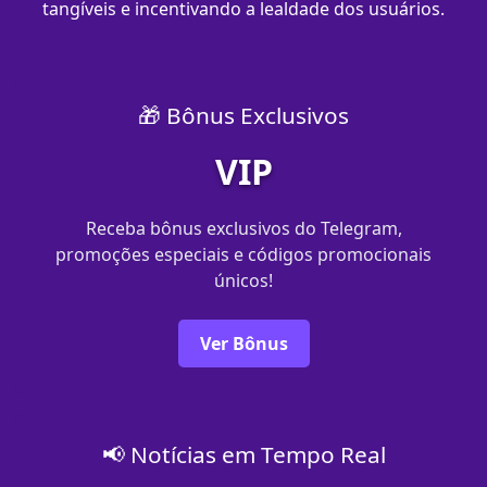
tangíveis e incentivando a lealdade dos usuários.
🎁 Bônus Exclusivos
VIP
Receba bônus exclusivos do Telegram,
promoções especiais e códigos promocionais
únicos!
Ver Bônus
📢 Notícias em Tempo Real