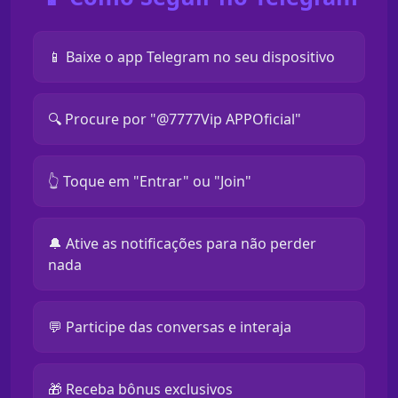
📱 Baixe o app Telegram no seu dispositivo
🔍 Procure por "@7777Vip APPOficial"
👆 Toque em "Entrar" ou "Join"
🔔 Ative as notificações para não perder
nada
💬 Participe das conversas e interaja
🎁 Receba bônus exclusivos