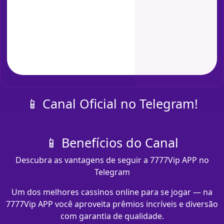
📱 Canal Oficial no Telegram!
📱 Benefícios do Canal
Descubra as vantagens de seguir a 7777Vip APP no
Telegram
Um dos melhores cassinos online para se jogar — na
7777Vip APP você aproveita prêmios incríveis e diversão
com garantia de qualidade.