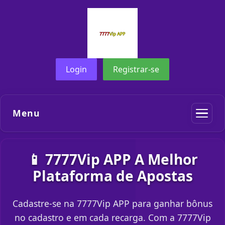
Login
Registrar-se
Menu
📱 7777Vip APP A Melhor
Plataforma de Apostas
Cadastre-se na 7777Vip APP para ganhar bônus
no cadastro e em cada recarga. Com a 7777Vip