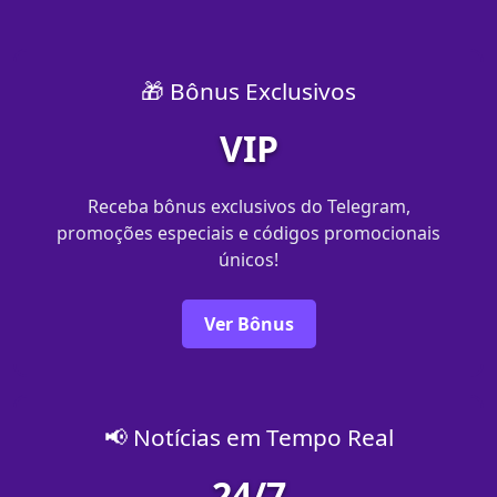
🎁 Bônus Exclusivos
VIP
Receba bônus exclusivos do Telegram,
promoções especiais e códigos promocionais
únicos!
Ver Bônus
📢 Notícias em Tempo Real
24/7