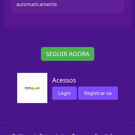
automaticamente
SEGUIR AGORA
Acessos
Login
Registrar-se