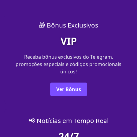
🎁 Bônus Exclusivos
VIP
Receba bônus exclusivos do Telegram,
promoções especiais e códigos promocionais
únicos!
Ver Bônus
📢 Notícias em Tempo Real
24/7