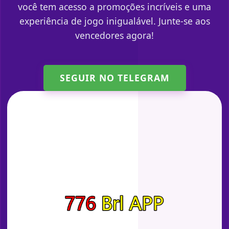
você tem acesso a promoções incríveis e uma
experiência de jogo inigualável. Junte-se aos
vencedores agora!
SEGUIR NO TELEGRAM