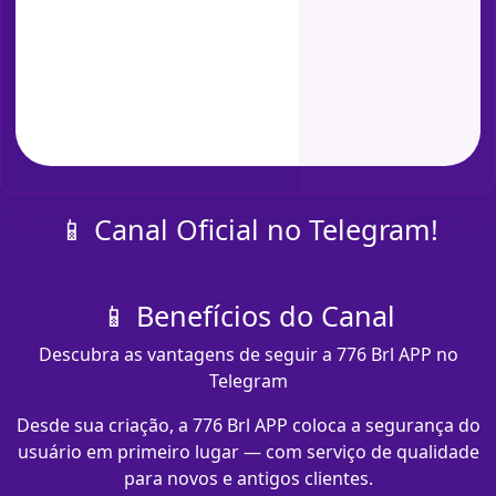
📱 Canal Oficial no Telegram!
📱 Benefícios do Canal
Descubra as vantagens de seguir a 776 Brl APP no
Telegram
Desde sua criação, a 776 Brl APP coloca a segurança do
usuário em primeiro lugar — com serviço de qualidade
para novos e antigos clientes.