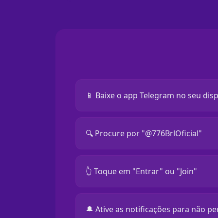
📱 Baixe o app Telegram no seu disp
🔍 Procure por "@776BrlOficial"
👆 Toque em "Entrar" ou "Join"
🔔 Ative as notificações para não p