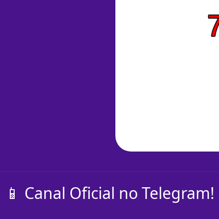
📱 Canal Oficial no Telegram!