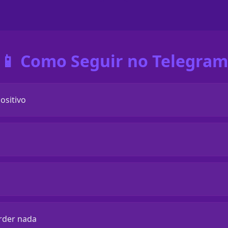
📱 Como Seguir no Telegram
ositivo
erder nada