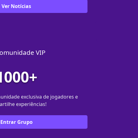
Ver Notícias
Comunidade VIP
1000+
unidade exclusiva de jogadores e
rtilhe experiências!
Entrar Grupo