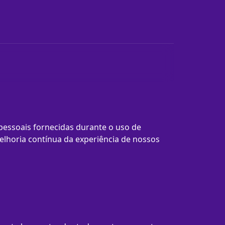
pessoais fornecidas durante o uso de
elhoria contínua da experiência de nossos