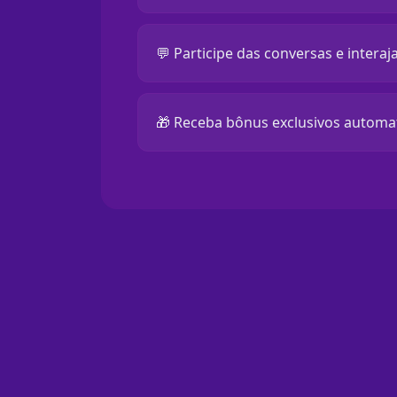
💬 Participe das conversas e interaj
🎁 Receba bônus exclusivos autom