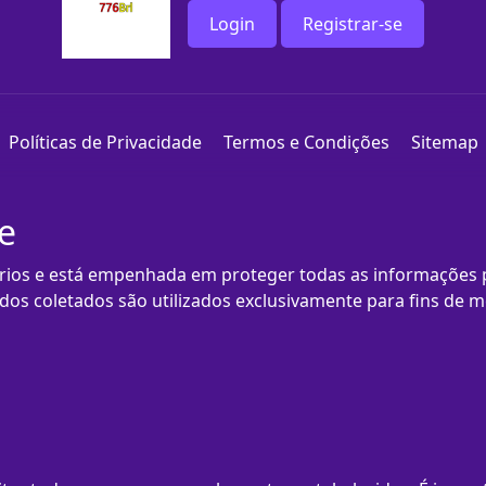
Login
Registrar-se
Políticas de Privacidade
Termos e Condições
Sitemap
de
uários e está empenhada em proteger todas as informações 
os coletados são utilizados exclusivamente para fins de m