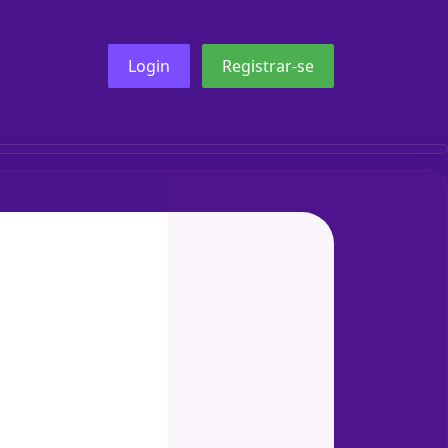
Login
Registrar-se