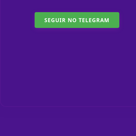
SEGUIR NO TELEGRAM