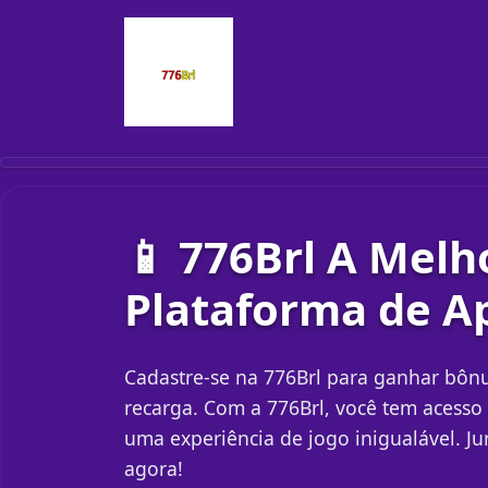
📱 776Brl A Melh
Plataforma de A
Cadastre-se na 776Brl para ganhar bôn
recarga. Com a 776Brl, você tem acesso 
uma experiência de jogo inigualável. J
agora!