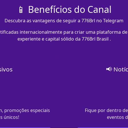
📱 Benefícios do Canal
Descubra as vantagens de seguir a 776Brl no Telegram
ertificadas internacionalmente para criar uma plataforma 
experiente e capital sólido da 776Brl Brasil .
sivos
📢 Notí
m, promoções especiais
Fique por dentro d
s únicos!
eventos d