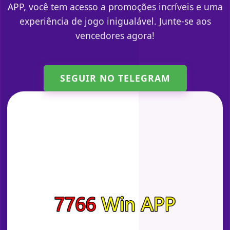
APP, você tem acesso a promoções incríveis e uma
experiência de jogo inigualável. Junte-se aos
vencedores agora!
SEGUIR NO TELEGRAM