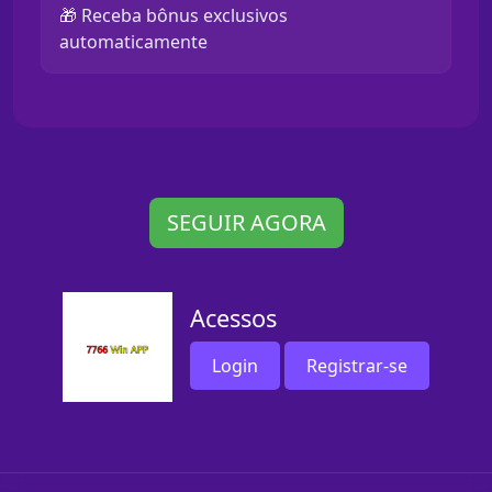
🎁 Receba bônus exclusivos
automaticamente
SEGUIR AGORA
Acessos
Login
Registrar-se