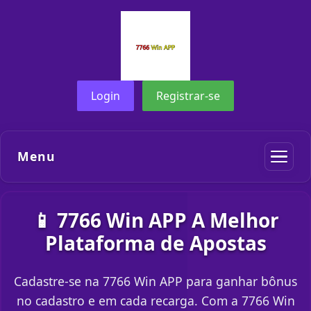
Login
Registrar-se
Menu
📱 7766 Win APP A Melhor
Plataforma de Apostas
Cadastre-se na 7766 Win APP para ganhar bônus
no cadastro e em cada recarga. Com a 7766 Win