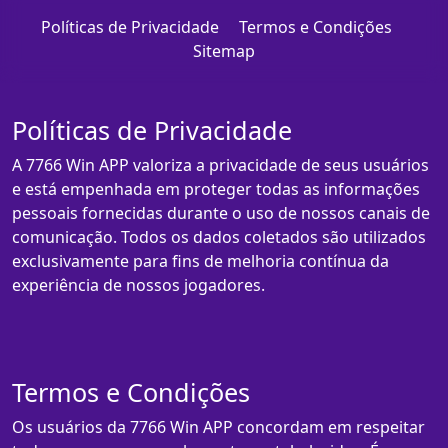
Políticas de Privacidade
Termos e Condições
Sitemap
Políticas de Privacidade
A 7766 Win APP valoriza a privacidade de seus usuários
e está empenhada em proteger todas as informações
pessoais fornecidas durante o uso de nossos canais de
comunicação. Todos os dados coletados são utilizados
exclusivamente para fins de melhoria contínua da
experiência de nossos jogadores.
Termos e Condições
Os usuários da 7766 Win APP concordam em respeitar