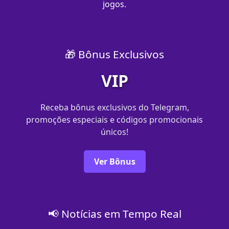
jogos.
🎁 Bônus Exclusivos
VIP
Receba bônus exclusivos do Telegram,
promoções especiais e códigos promocionais
únicos!
Ver Bônus
📢 Notícias em Tempo Real