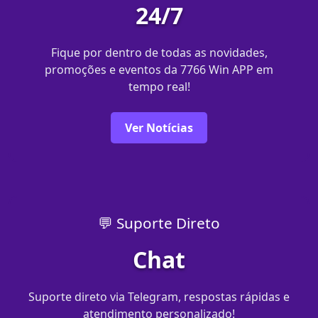
24/7
Fique por dentro de todas as novidades,
promoções e eventos da 7766 Win APP em
tempo real!
Ver Notícias
💬 Suporte Direto
Chat
Suporte direto via Telegram, respostas rápidas e
atendimento personalizado!