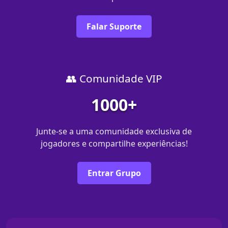
Falar Suporte
👥 Comunidade VIP
1000+
Junte-se a uma comunidade exclusiva de
jogadores e compartilhe experiências!
Entrar Grupo