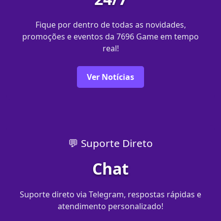
Fique por dentro de todas as novidades,
promoções e eventos da 7696 Game em tempo
real!
Ver Notícias
💬 Suporte Direto
Chat
Suporte direto via Telegram, respostas rápidas e
atendimento personalizado!