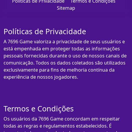
Políticas de Privacidade
Termos e Condições
Sitemap
Políticas de Privacidade
A 7696 Game valoriza a privacidade de seus usuários e
está empenhada em proteger todas as informações
pessoais fornecidas durante o uso de nossos canais de
comunicação. Todos os dados coletados são utilizados
exclusivamente para fins de melhoria contínua da
experiência de nossos jogadores.
Termos e Condições
Os usuários da 7696 Game concordam em respeitar
todas as regras e regulamentos estabelecidos. É