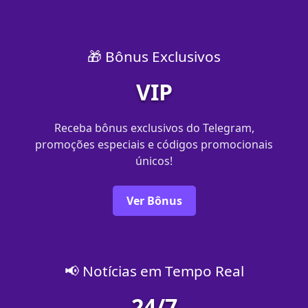
🎁 Bônus Exclusivos
VIP
Receba bônus exclusivos do Telegram,
promoções especiais e códigos promocionais
únicos!
Ver Bônus
📢 Notícias em Tempo Real
24/7