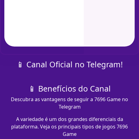
📱 Canal Oficial no Telegram!
📱 Benefícios do Canal
Descubra as vantagens de seguir a 7696 Game no
Telegram
A variedade é um dos grandes diferenciais da
plataforma. Veja os principais tipos de jogos 7696
Game