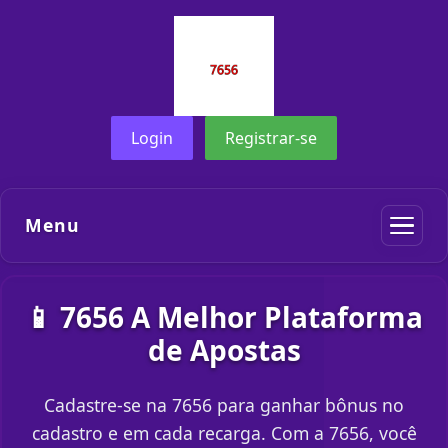
Login
Registrar-se
Menu
📱 7656 A Melhor Plataforma
de Apostas
Cadastre-se na 7656 para ganhar bônus no
cadastro e em cada recarga. Com a 7656, você