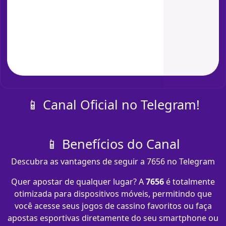
📱 Canal Oficial no Telegram!
📱 Benefícios do Canal
Descubra as vantagens de seguir a 7656 no Telegram
Quer apostar de qualquer lugar? A
7656
é totalmente
otimizada para dispositivos móveis, permitindo que
você acesse seus jogos de cassino favoritos ou faça
apostas esportivas diretamente do seu smartphone ou