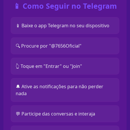
📱 Como Seguir no Telegram
📱 Baixe o app Telegram no seu dispositivo
🔍 Procure por "@7656Oficial"
👆 Toque em "Entrar" ou "Join"
🔔 Ative as notificações para não perder
nada
💬 Participe das conversas e interaja