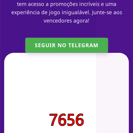
tem acesso a promoções incríveis e uma
experiência de jogo inigualável. Junte-se aos
vencedores agora!
SEGUIR NO TELEGRAM