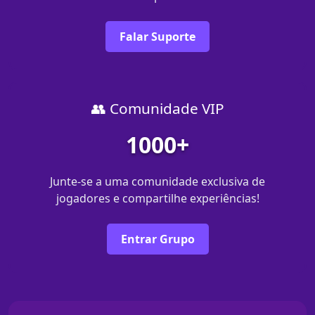
Falar Suporte
👥 Comunidade VIP
1000+
Junte-se a uma comunidade exclusiva de
jogadores e compartilhe experiências!
Entrar Grupo