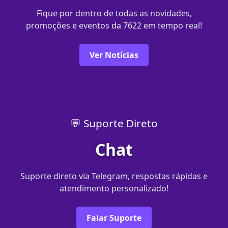
Fique por dentro de todas as novidades,
promoções e eventos da 7622 em tempo real!
Ver Notícias
💬 Suporte Direto
Chat
Suporte direto via Telegram, respostas rápidas e
atendimento personalizado!
Falar Suporte