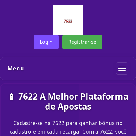
Login
Registrar-se
Menu
📱 7622 A Melhor Plataforma
de Apostas
Cadastre-se na 7622 para ganhar bônus no
cadastro e em cada recarga. Com a 7622, você