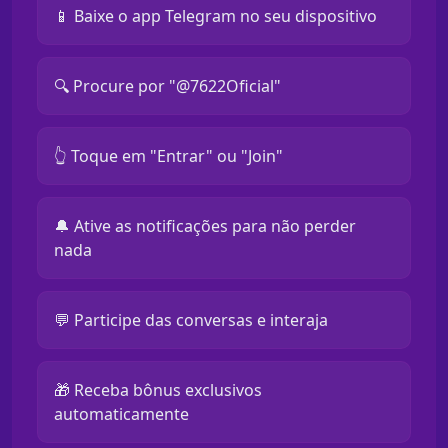
📱 Baixe o app Telegram no seu dispositivo
🔍 Procure por "@7622Oficial"
👆 Toque em "Entrar" ou "Join"
🔔 Ative as notificações para não perder
nada
💬 Participe das conversas e interaja
🎁 Receba bônus exclusivos
automaticamente