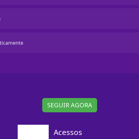
a
aticamente
SEGUIR AGORA
Acessos