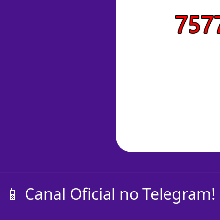
📱 Canal Oficial no Telegram!