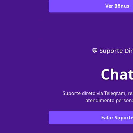
Ver Bônus
💬 Suporte Di
Cha
Suporte direto via Telegram, r
atendimento persona
Falar Suport