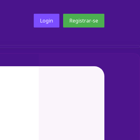
Login
Registrar-se