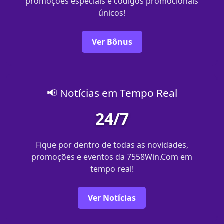
promoções especiais e códigos promocionais
únicos!
Ver Bônus
📢 Notícias em Tempo Real
24/7
Fique por dentro de todas as novidades,
promoções e eventos da 7558Win.Com em
tempo real!
Ver Notícias