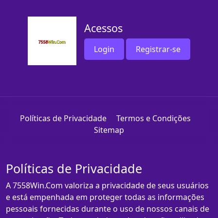
Acessos
Login
Registrar-se
Políticas de Privacidade
Termos e Condições
Sitemap
Políticas de Privacidade
A 7558Win.Com valoriza a privacidade de seus usuários
e está empenhada em proteger todas as informações
pessoais fornecidas durante o uso de nossos canais de