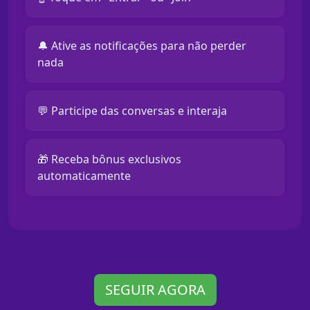
🔔 Ative as notificações para não perder
nada
💬 Participe das conversas e interaja
🎁 Receba bônus exclusivos
automaticamente
SEGUIR AGORA