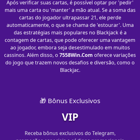
Após verificar suas cartas, é possível optar por 'pedir'
mais uma carta ou 'manter' a mão atual. Se a soma das
cartas do jogador ultrapassar 21, ele perde
automaticamente, o que se chama de 'estourar'. Uma
das estratégias mais populares no Blackjack é a
contagem de cartas, que pode oferecer uma vantagem
ao jogador, embora seja desestimulado em muitos
cassinos. Além disso, o
7558Win.Com
oferece variações
do jogo que trazem novos desafios e diversão, como o
Blackjac.
🎁 Bônus Exclusivos
VIP
Receba bônus exclusivos do Telegram,