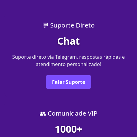
💬 Suporte Direto
Chat
Suporte direto via Telegram, respostas rápidas e
atendimento personalizado!
Falar Suporte
👥 Comunidade VIP
1000+