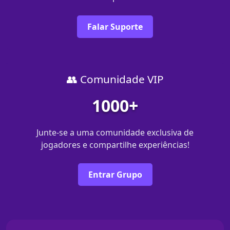
Falar Suporte
👥 Comunidade VIP
1000+
Junte-se a uma comunidade exclusiva de
jogadores e compartilhe experiências!
Entrar Grupo