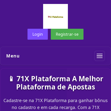
Login
Registrar-se
Menu
📱 71X Plataforma A Melhor
Plataforma de Apostas
Cadastre-se na 71X Plataforma para ganhar bônus
no cadastro e em cada recarga. Com a 71X