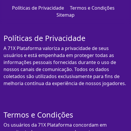
Políticas de Privacidade
Termos e Condições
Sitemap
Políticas de Privacidade
A 71X Plataforma valoriza a privacidade de seus
usuários e está empenhada em proteger todas as
informações pessoais fornecidas durante o uso de
nossos canais de comunicação. Todos os dados
coletados são utilizados exclusivamente para fins de
melhoria contínua da experiência de nossos jogadores.
Termos e Condições
Os usuários da 71X Plataforma concordam em