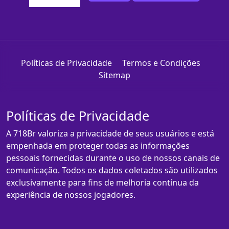
Políticas de Privacidade
Termos e Condições
Sitemap
Políticas de Privacidade
A 718Br valoriza a privacidade de seus usuários e está
empenhada em proteger todas as informações
pessoais fornecidas durante o uso de nossos canais de
comunicação. Todos os dados coletados são utilizados
exclusivamente para fins de melhoria contínua da
experiência de nossos jogadores.