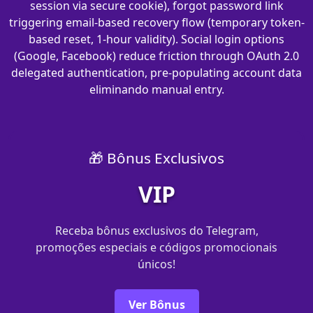
session via secure cookie), forgot password link
triggering email-based recovery flow (temporary token-
based reset, 1-hour validity). Social login options
(Google, Facebook) reduce friction through OAuth 2.0
delegated authentication, pre-populating account data
eliminando manual entry.
🎁 Bônus Exclusivos
VIP
Receba bônus exclusivos do Telegram,
promoções especiais e códigos promocionais
únicos!
Ver Bônus