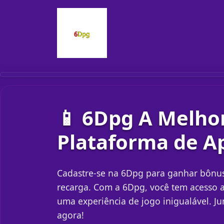
📱 6Dpg A Melho
Plataforma de A
Cadastre-se na 6Dpg para ganhar bônus
recarga. Com a 6Dpg, você tem acesso a
uma experiência de jogo inigualável. J
agora!