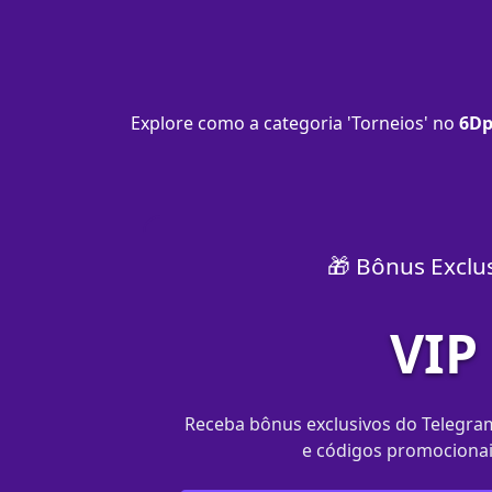
Explore como a categoria 'Torneios' no
6D
🎁 Bônus Exclu
VIP
Receba bônus exclusivos do Telegra
e códigos promocionai