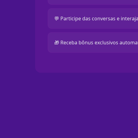
💬 Participe das conversas e interaj
🎁 Receba bônus exclusivos autom