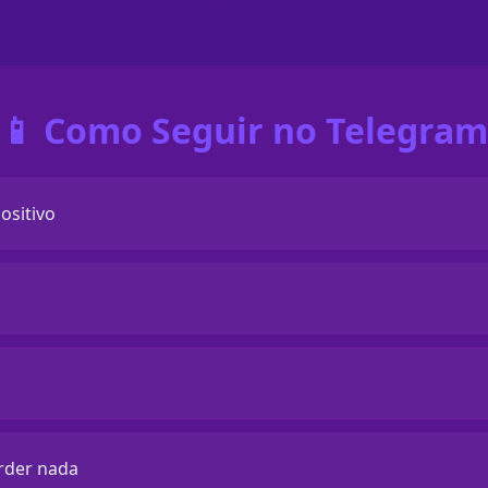
📱 Como Seguir no Telegram
ositivo
erder nada