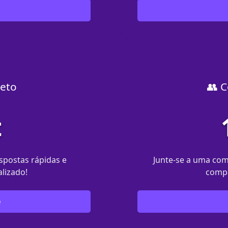
reto
👥 
t
espostas rápidas e
Junte-se a uma com
lizado!
compa
e