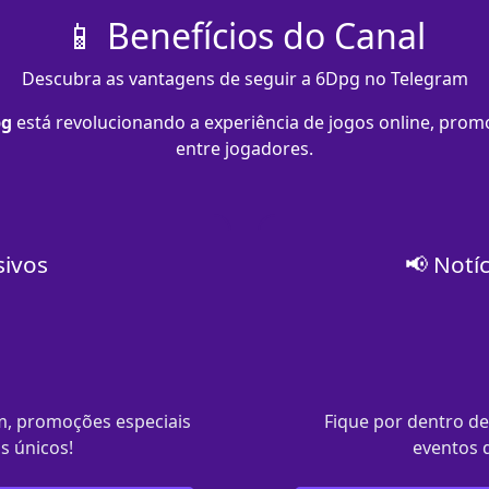
📱 Benefícios do Canal
Descubra as vantagens de seguir a 6Dpg no Telegram
pg
está revolucionando a experiência de jogos online, pr
entre jogadores.
sivos
📢 Notí
m, promoções especiais
Fique por dentro d
s únicos!
eventos 