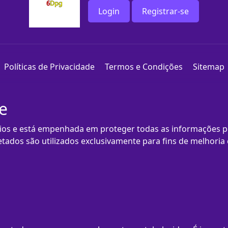
Login
Registrar-se
Políticas de Privacidade
Termos e Condições
Sitemap
de
ários e está empenhada em proteger todas as informações p
tados são utilizados exclusivamente para fins de melhoria