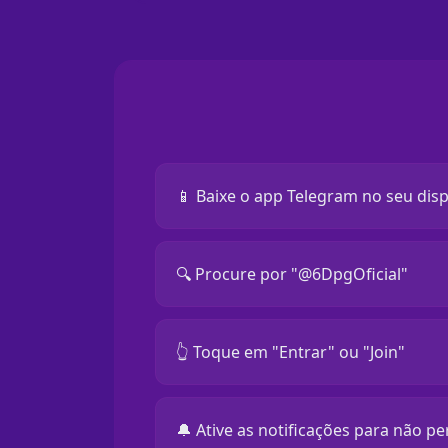
📱 Baixe o app Telegram no seu disp
🔍 Procure por "@6DpgOficial"
👆 Toque em "Entrar" ou "Join"
🔔 Ative as notificações para não p