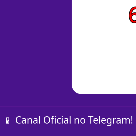
📱 Canal Oficial no Telegram!