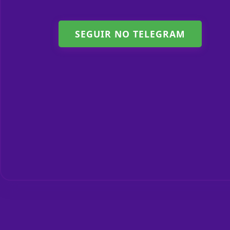
SEGUIR NO TELEGRAM