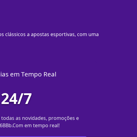
os clássicos a apostas esportivas, com uma
cias em Tempo Real
24/7
e todas as novidades, promoções e
 6BBb.Com em tempo real!