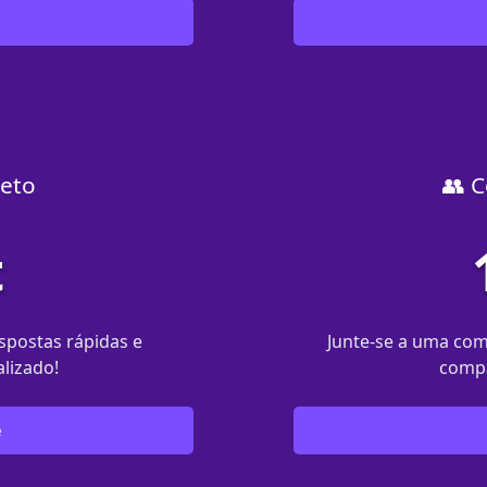
reto
👥 
t
espostas rápidas e
Junte-se a uma com
lizado!
compa
e