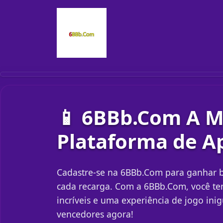
📱 6BBb.Com A M
Plataforma de A
Cadastre-se na 6BBb.Com para ganhar 
cada recarga. Com a 6BBb.Com, você t
incríveis e uma experiência de jogo inig
vencedores agora!