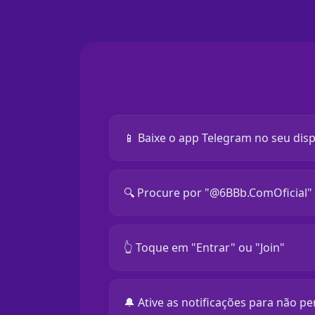
📱 Baixe o app Telegram no seu disp
🔍 Procure por "@6BBb.ComOficial"
👆 Toque em "Entrar" ou "Join"
🔔 Ative as notificações para não p