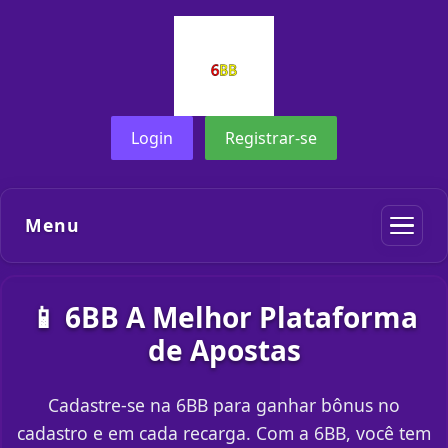
Login
Registrar-se
Menu
📱 6BB A Melhor Plataforma
de Apostas
Cadastre-se na 6BB para ganhar bônus no
cadastro e em cada recarga. Com a 6BB, você tem