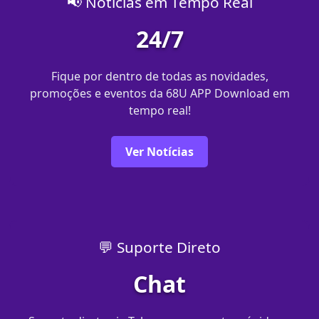
📢 Notícias em Tempo Real
24/7
Fique por dentro de todas as novidades,
promoções e eventos da 68U APP Download em
tempo real!
Ver Notícias
💬 Suporte Direto
Chat