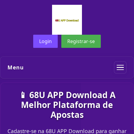
Login
Registrar-se
Menu
📱 68U APP Download A
Melhor Plataforma de
Apostas
Cadastre-se na 68U APP Download para ganhar