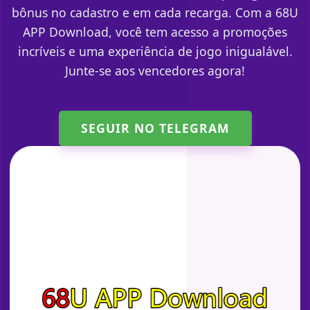
bônus no cadastro e em cada recarga. Com a 68U
APP Download, você tem acesso a promoções
incríveis e uma experiência de jogo inigualável.
Junte-se aos vencedores agora!
SEGUIR NO TELEGRAM