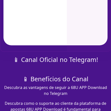
📱 Canal Oficial no Telegram!
📱 Benefícios do Canal
Descubra as vantagens de seguir a 68U APP Download
no Telegram
Descubra como o suporte ao cliente da plataforma de
apostas 68U APP Download é fundamental para