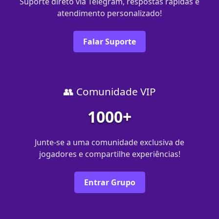
Suporte direto via Telegram, respostas rápidas e
atendimento personalizado!
Falar Suporte
👥 Comunidade VIP
1000+
Junte-se a uma comunidade exclusiva de
jogadores e compartilhe experiências!
Entrar Grupo