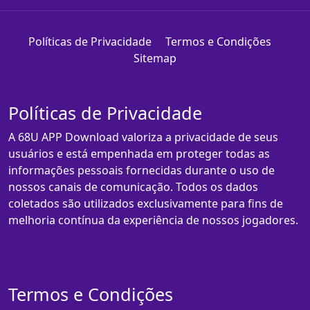
Políticas de Privacidade
Termos e Condições
Sitemap
Políticas de Privacidade
A 68U APP Download valoriza a privacidade de seus
usuários e está empenhada em proteger todas as
informações pessoais fornecidas durante o uso de
nossos canais de comunicação. Todos os dados
coletados são utilizados exclusivamente para fins de
melhoria contínua da experiência de nossos jogadores.
Termos e Condições