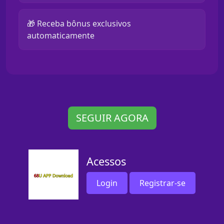
🎁 Receba bônus exclusivos
automaticamente
SEGUIR AGORA
Acessos
Login
Registrar-se