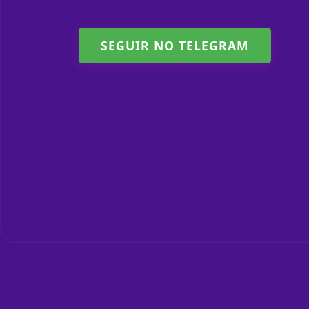
SEGUIR NO TELEGRAM