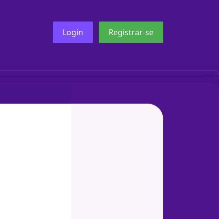
Login
Registrar-se