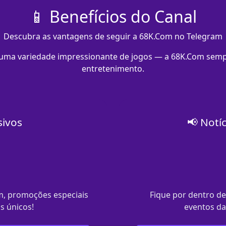
📱 Benefícios do Canal
Descubra as vantagens de seguir a 68K.Com no Telegram
 uma variedade impressionante de jogos — a 68K.Com sempre
entretenimento.
sivos
📢 Notí
m, promoções especiais
Fique por dentro d
s únicos!
eventos da