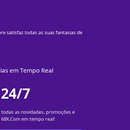
 satisfaz todas as suas fantasias de
cias em Tempo Real
24/7
e todas as novidades, promoções e
 68K.Com em tempo real!