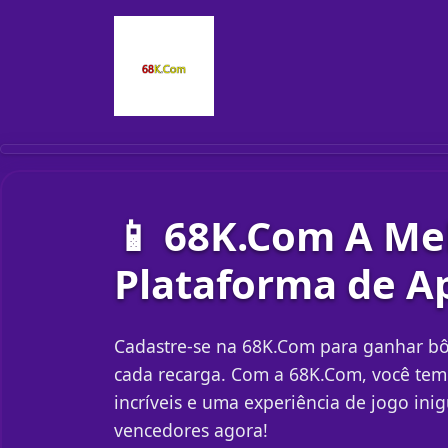
📱 68K.Com A Me
Plataforma de A
Cadastre-se na 68K.Com para ganhar b
cada recarga. Com a 68K.Com, você te
incríveis e uma experiência de jogo inig
vencedores agora!