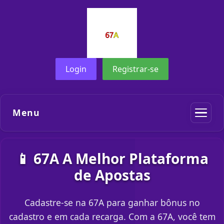
Login
Registrar-se
Menu
📱 67A A Melhor Plataforma
de Apostas
Cadastre-se na 67A para ganhar bônus no
cadastro e em cada recarga. Com a 67A, você tem