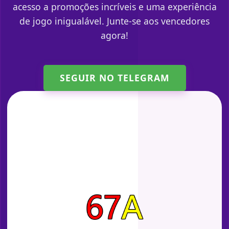
acesso a promoções incríveis e uma experiência
de jogo inigualável. Junte-se aos vencedores
agora!
SEGUIR NO TELEGRAM