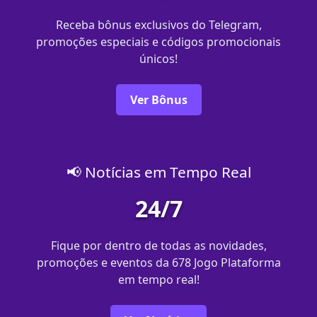
Receba bônus exclusivos do Telegram,
promoções especiais e códigos promocionais
únicos!
Ver Bônus
📢 Notícias em Tempo Real
24/7
Fique por dentro de todas as novidades,
promoções e eventos da 678 Jogo Plataforma
em tempo real!