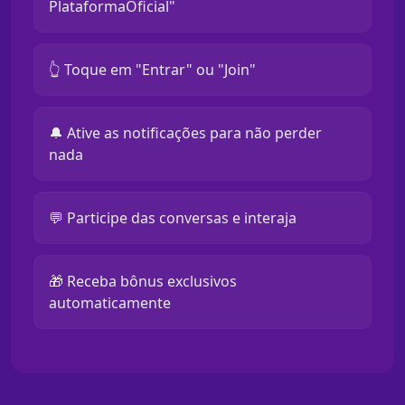
PlataformaOficial"
👆 Toque em "Entrar" ou "Join"
🔔 Ative as notificações para não perder
nada
💬 Participe das conversas e interaja
🎁 Receba bônus exclusivos
automaticamente