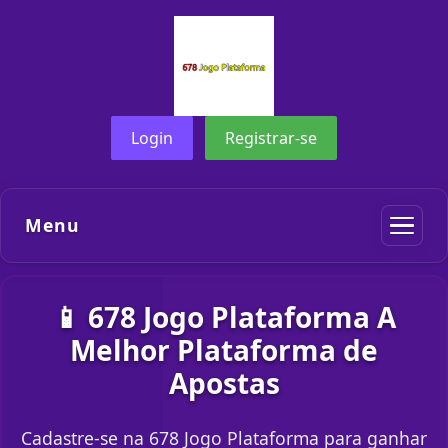
Login
Registrar-se
Menu
📱 678 Jogo Plataforma A
Melhor Plataforma de
Apostas
Cadastre-se na 678 Jogo Plataforma para ganhar