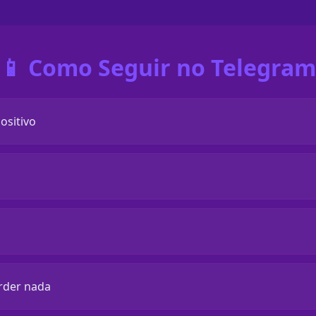
📱 Como Seguir no Telegram
ositivo
erder nada