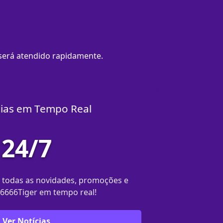
será atendido rapidamente.
cias em Tempo Real
24/7
e todas as novidades, promoções e
 6666Tiger em tempo real!
Ver Notícias