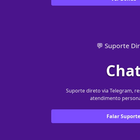
💬 Suporte Di
Cha
Suporte direto via Telegram, r
atendimento persona
Falar Suport