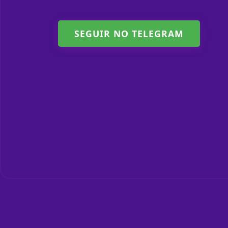
SEGUIR NO TELEGRAM