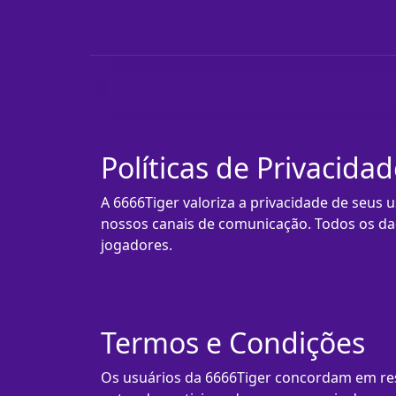
Políticas de Privacida
A 6666Tiger valoriza a privacidade de seus
nossos canais de comunicação. Todos os dad
jogadores.
Termos e Condições
Os usuários da 6666Tiger concordam em resp