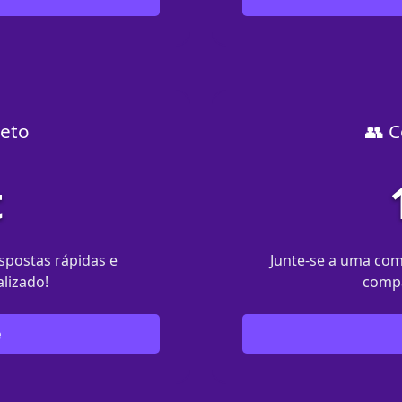
reto
👥 
t
espostas rápidas e
Junte-se a uma com
lizado!
compa
e