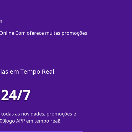
m
P Online Com oferece muitas promoções
cias em Tempo Real
24/7
e todas as novidades, promoções e
600Jogo APP em tempo real!