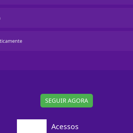
a
aticamente
SEGUIR AGORA
Acessos