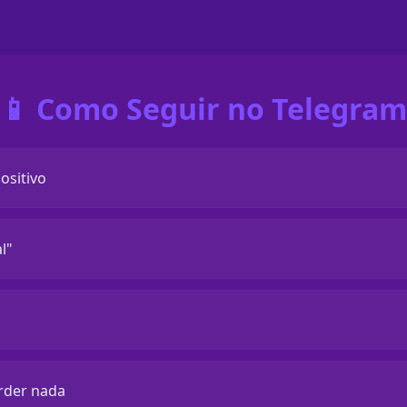
📱 Como Seguir no Telegram
ositivo
l"
erder nada