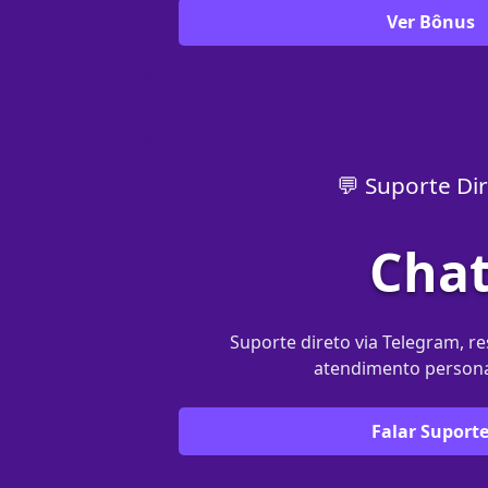
Ver Bônus
💬 Suporte Di
Cha
Suporte direto via Telegram, r
atendimento persona
Falar Suport