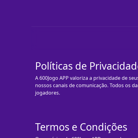
Políticas de Privacida
A 600Jogo APP valoriza a privacidade de se
nossos canais de comunicação. Todos os dad
jogadores.
Termos e Condições