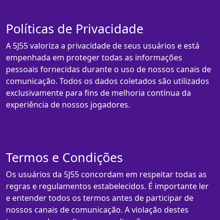
Políticas de Privacidade
A 5J55 valoriza a privacidade de seus usuários e está
empenhada em proteger todas as informações
pessoais fornecidas durante o uso de nossos canais de
comunicação. Todos os dados coletados são utilizados
exclusivamente para fins de melhoria contínua da
experiência de nossos jogadores.
Termos e Condições
Os usuários da 5J55 concordam em respeitar todas as
regras e regulamentos estabelecidos. É importante ler
e entender todos os termos antes de participar de
nossos canais de comunicação. A violação destes