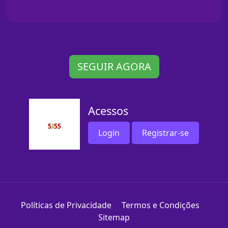
SEGUIR AGORA
Acessos
Login
Registrar-se
Políticas de Privacidade
Termos e Condições
Sitemap