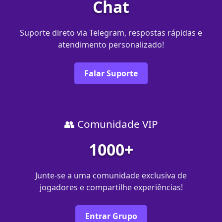
Chat
Suporte direto via Telegram, respostas rápidas e
atendimento personalizado!
Falar Suporte
👥 Comunidade VIP
1000+
Junte-se a uma comunidade exclusiva de
jogadores e compartilhe experiências!
Entrar Grupo