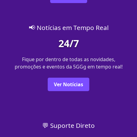
📢 Notícias em Tempo Real
24/7
Fique por dentro de todas as novidades,
promoções e eventos da 5GGg em tempo real!
Ver Notícias
💬 Suporte Direto