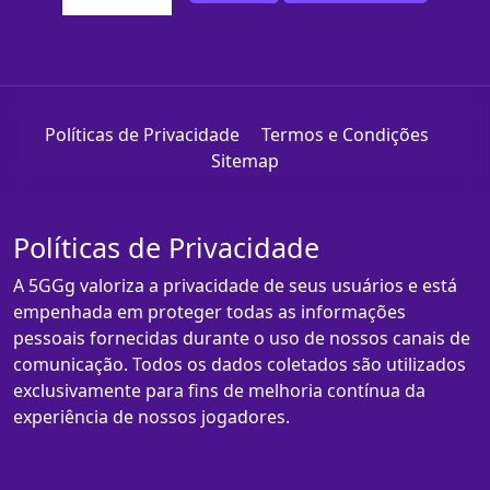
Políticas de Privacidade
Termos e Condições
Sitemap
Políticas de Privacidade
A 5GGg valoriza a privacidade de seus usuários e está
empenhada em proteger todas as informações
pessoais fornecidas durante o uso de nossos canais de
comunicação. Todos os dados coletados são utilizados
exclusivamente para fins de melhoria contínua da
experiência de nossos jogadores.