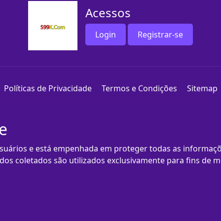
Acessos
Login
Registrar-se
Políticas de Privacidade
Termos e Condições
Sitemap
de
 usuários e está empenhada em proteger todas as informaçõ
os coletados são utilizados exclusivamente para fins de m