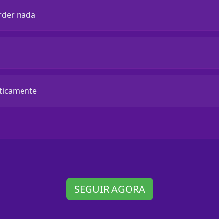
erder nada
a
aticamente
SEGUIR AGORA