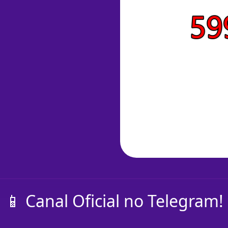
📱 Canal Oficial no Telegram!