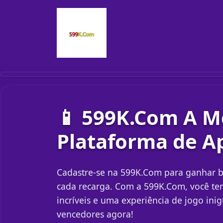
📱 599K.Com A M
Plataforma de A
Cadastre-se na 599K.Com para ganhar 
cada recarga. Com a 599K.Com, você t
incríveis e uma experiência de jogo inig
vencedores agora!