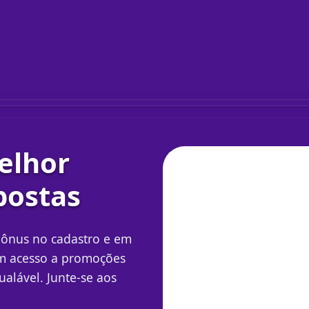
elhor
postas
bônus no cadastro e em
em acesso a promoções
ualável. Junte-se aos