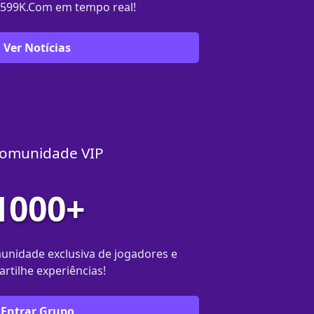
 599K.Com em tempo real!
Ver Notícias
Comunidade VIP
1000+
unidade exclusiva de jogadores e
rtilhe experiências!
Entrar Grupo