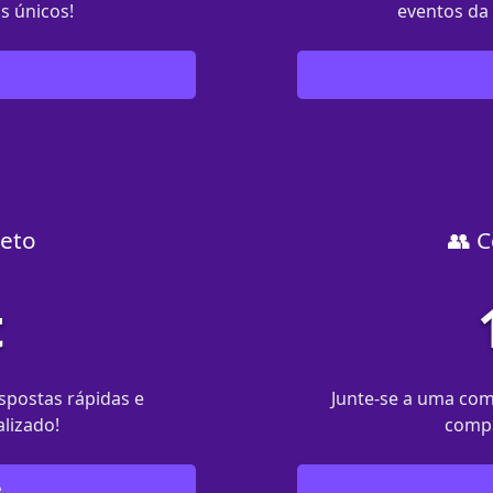
s únicos!
eventos da
reto
👥 
t
espostas rápidas e
Junte-se a uma com
lizado!
compa
e