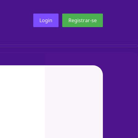
Login
Registrar-se