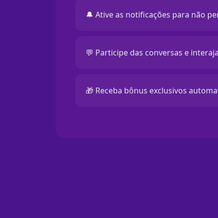
🔔 Ative as notificações para não p
💬 Participe das conversas e interaj
🎁 Receba bônus exclusivos autom