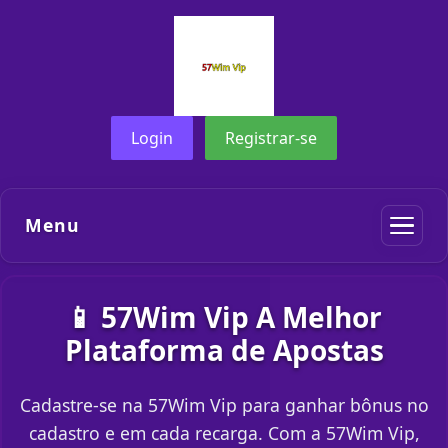
Login
Registrar-se
Menu
📱 57Wim Vip A Melhor
Plataforma de Apostas
Cadastre-se na 57Wim Vip para ganhar bônus no
cadastro e em cada recarga. Com a 57Wim Vip,