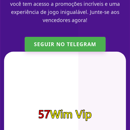
você tem acesso a promoções incríveis e uma
experiência de jogo inigualável. Junte-se aos
vencedores agora!
SEGUIR NO TELEGRAM