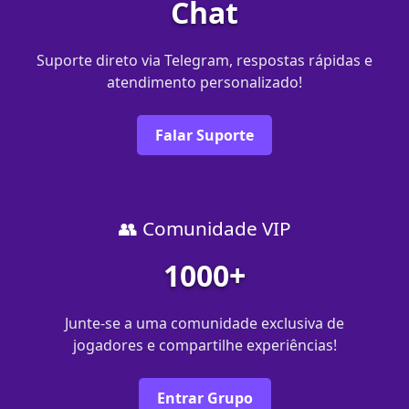
Chat
Suporte direto via Telegram, respostas rápidas e
atendimento personalizado!
Falar Suporte
👥 Comunidade VIP
1000+
Junte-se a uma comunidade exclusiva de
jogadores e compartilhe experiências!
Entrar Grupo