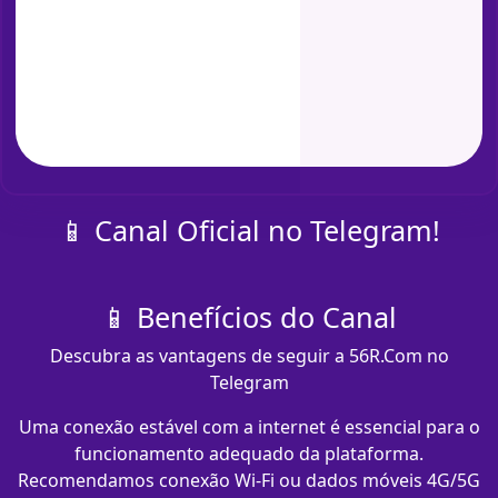
📱 Canal Oficial no Telegram!
📱 Benefícios do Canal
Descubra as vantagens de seguir a 56R.Com no
Telegram
Uma conexão estável com a internet é essencial para o
funcionamento adequado da plataforma.
Recomendamos conexão Wi-Fi ou dados móveis 4G/5G