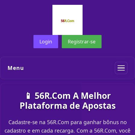
Login
Registrar-se
Menu
📱 56R.Com A Melhor
Plataforma de Apostas
Cadastre-se na 56R.Com para ganhar bônus no
cadastro e em cada recarga. Com a 56R.Com, você