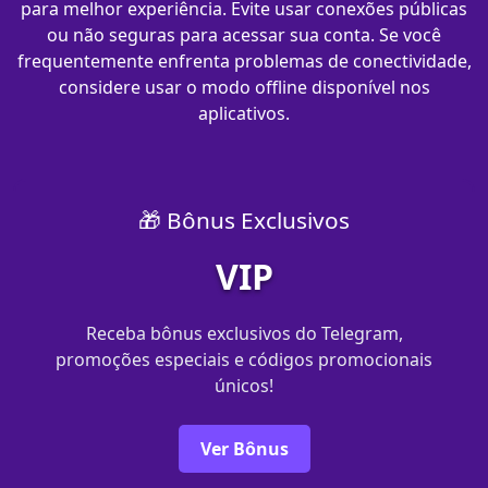
para melhor experiência. Evite usar conexões públicas
ou não seguras para acessar sua conta. Se você
frequentemente enfrenta problemas de conectividade,
considere usar o modo offline disponível nos
aplicativos.
🎁 Bônus Exclusivos
VIP
Receba bônus exclusivos do Telegram,
promoções especiais e códigos promocionais
únicos!
Ver Bônus