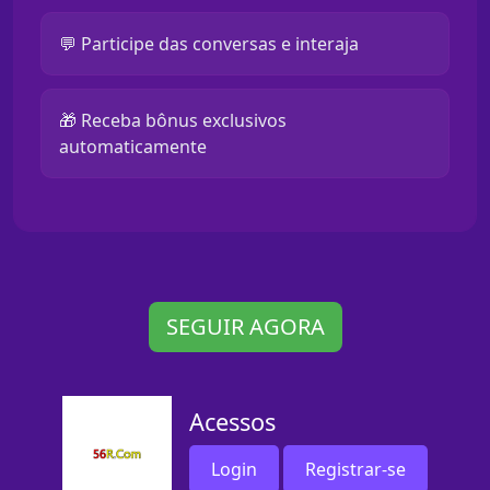
💬 Participe das conversas e interaja
🎁 Receba bônus exclusivos
automaticamente
SEGUIR AGORA
Acessos
Login
Registrar-se