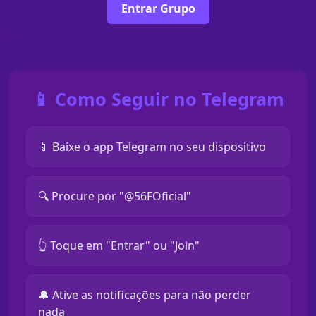
Entrar Grupo
📱 Como Seguir no Telegram
📱 Baixe o app Telegram no seu dispositivo
🔍 Procure por "@56FOficial"
👆 Toque em "Entrar" ou "Join"
🔔 Ative as notificações para não perder
nada