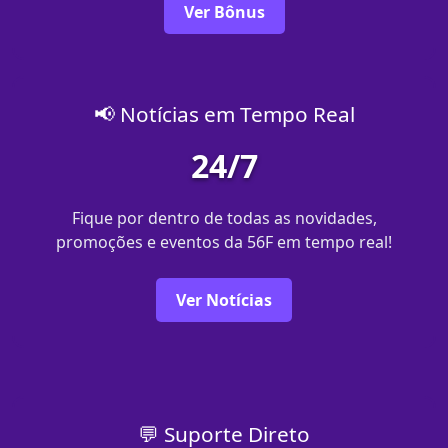
Ver Bônus
📢 Notícias em Tempo Real
24/7
Fique por dentro de todas as novidades,
promoções e eventos da 56F em tempo real!
Ver Notícias
💬 Suporte Direto