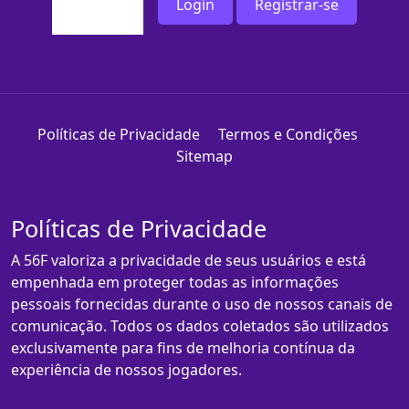
Login
Registrar-se
Políticas de Privacidade
Termos e Condições
Sitemap
Políticas de Privacidade
A 56F valoriza a privacidade de seus usuários e está
empenhada em proteger todas as informações
pessoais fornecidas durante o uso de nossos canais de
comunicação. Todos os dados coletados são utilizados
exclusivamente para fins de melhoria contínua da
experiência de nossos jogadores.