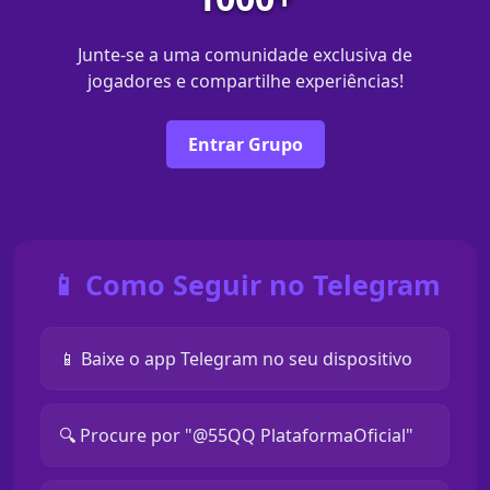
Junte-se a uma comunidade exclusiva de
jogadores e compartilhe experiências!
Entrar Grupo
📱 Como Seguir no Telegram
📱 Baixe o app Telegram no seu dispositivo
🔍 Procure por "@55QQ PlataformaOficial"