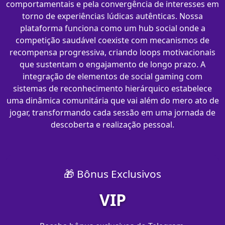
comportamentais e pela convergência de interesses em
torno de experiências lúdicas autênticas. Nossa
plataforma funciona como um hub social onde a
competição saudável coexiste com mecanismos de
recompensa progressiva, criando loops motivacionais
que sustentam o engajamento de longo prazo. A
integração de elementos de social gaming com
sistemas de reconhecimento hierárquico estabelece
uma dinâmica comunitária que vai além do mero ato de
jogar, transformando cada sessão em uma jornada de
descoberta e realização pessoal.
🎁 Bônus Exclusivos
VIP