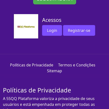
Acessos
Login
Registrar-se
Políticas de Privacidade
Termos e Condições
Sitemap
Políticas de Privacidade
A 55QQ Plataforma valoriza a privacidade de seus
usuários e está empenhada em proteger todas as