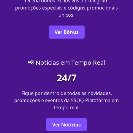
Receba bônus exclusivos do Telegram,
promoções especiais e códigos promocionais
únicos!
Ver Bônus
📢 Notícias em Tempo Real
24/7
Fique por dentro de todas as novidades,
promoções e eventos da 55QQ Plataforma em
tempo real!
Ver Notícias