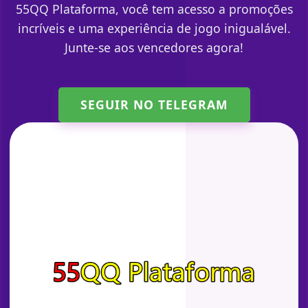
55QQ Plataforma, você tem acesso a promoções
incríveis e uma experiência de jogo inigualável.
Junte-se aos vencedores agora!
SEGUIR NO TELEGRAM