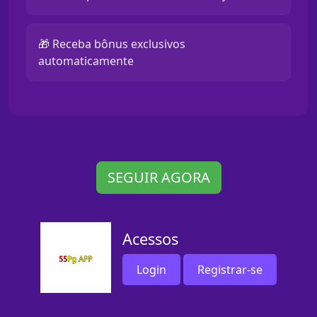
🎁 Receba bônus exclusivos
automaticamente
SEGUIR AGORA
Acessos
Login
Registrar-se