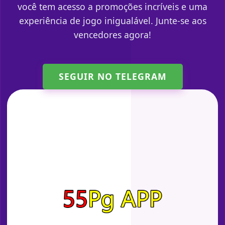
você tem acesso a promoções incríveis e uma
experiência de jogo inigualável. Junte-se aos
vencedores agora!
SEGUIR NO TELEGRAM