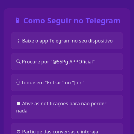
📱 Como Seguir no Telegram
📱 Baixe o app Telegram no seu dispositivo
🔍 Procure por "@55Pg APPOficial"
👆 Toque em "Entrar" ou "Join"
🔔 Ative as notificações para não perder
nada
💬 Participe das conversas e interaja