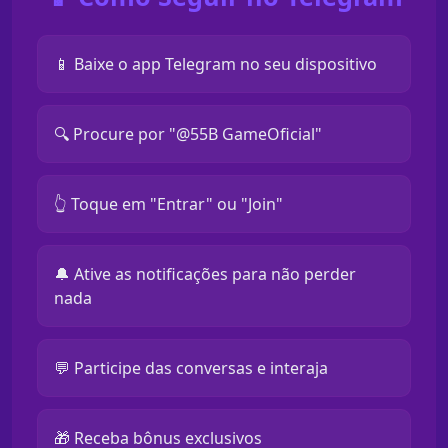
📱 Baixe o app Telegram no seu dispositivo
🔍 Procure por "@55B GameOficial"
👆 Toque em "Entrar" ou "Join"
🔔 Ative as notificações para não perder
nada
💬 Participe das conversas e interaja
🎁 Receba bônus exclusivos