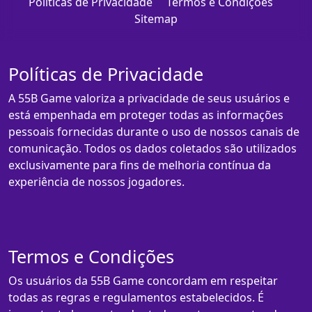
Políticas de Privacidade
Termos e Condições
Sitemap
Políticas de Privacidade
A 55B Game valoriza a privacidade de seus usuários e
está empenhada em proteger todas as informações
pessoais fornecidas durante o uso de nossos canais de
comunicação. Todos os dados coletados são utilizados
exclusivamente para fins de melhoria contínua da
experiência de nossos jogadores.
Termos e Condições
Os usuários da 55B Game concordam em respeitar
todas as regras e regulamentos estabelecidos. É