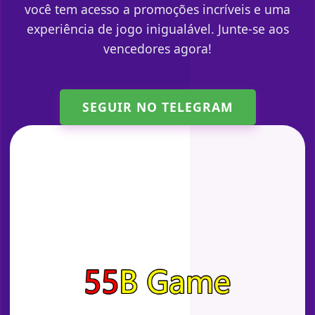
você tem acesso a promoções incríveis e uma
experiência de jogo inigualável. Junte-se aos
vencedores agora!
SEGUIR NO TELEGRAM