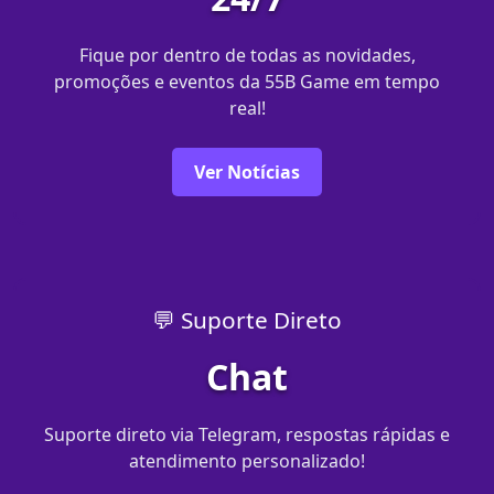
Fique por dentro de todas as novidades,
promoções e eventos da 55B Game em tempo
real!
Ver Notícias
💬 Suporte Direto
Chat
Suporte direto via Telegram, respostas rápidas e
atendimento personalizado!