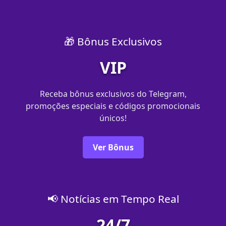
🎁 Bônus Exclusivos
VIP
Receba bônus exclusivos do Telegram,
promoções especiais e códigos promocionais
únicos!
Ver Bônus
📢 Notícias em Tempo Real
24/7