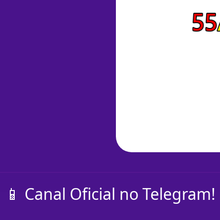
📱 Canal Oficial no Telegram!