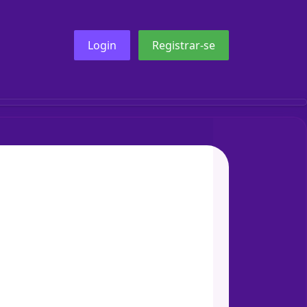
Login
Registrar-se