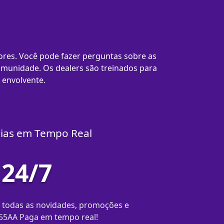
ores. Você pode fazer perguntas sobre as
omunidade. Os dealers são treinados para
 envolvente.
cias em Tempo Real
24/7
e todas as novidades, promoções e
55AA Paga em tempo real!