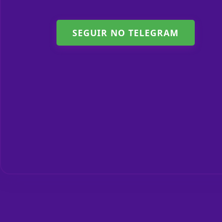
SEGUIR NO TELEGRAM