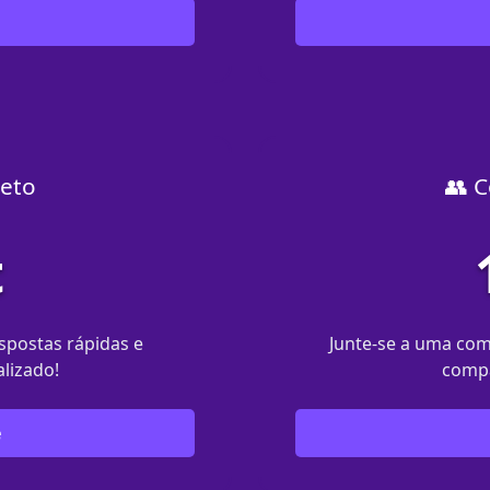
reto
👥 
t
espostas rápidas e
Junte-se a uma com
lizado!
compa
e