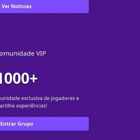
Ver Notícias
Comunidade VIP
1000+
unidade exclusiva de jogadores e
rtilhe experiências!
Entrar Grupo