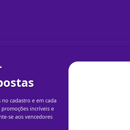
r
postas
 no cadastro e em cada
 promoções incríveis e
unte-se aos vencedores