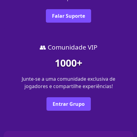
Falar Suporte
👥 Comunidade VIP
1000+
Junte-se a uma comunidade exclusiva de
jogadores e compartilhe experiências!
Entrar Grupo