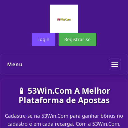
Login
Registrar-se
Menu
📱 53Win.Com A Melhor
Plataforma de Apostas
Cadastre-se na 53Win.Com para ganhar bônus no
cadastro e em cada recarga. Com a 53Win.Com,